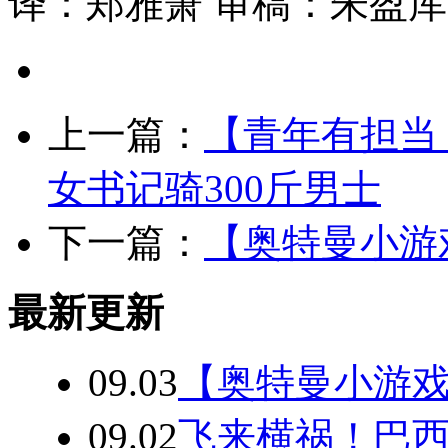
译：郑雅箫 审稿：朱盈库
上一篇：
【青年有担当
女书记骑300斤男士
下一篇：
【奥特曼小游
最新更新
09.03
【奥特曼小游
09.02
飞来横祸！巴