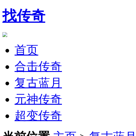
找传奇
首页
合击传奇
复古蓝月
元神传奇
超变传奇