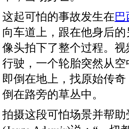
这起可怕的事故发生在
巴
向车道上，跟在他身后的
像头拍下了整个过程。视
行驶，一个轮胎突然从空
即倒在地上，找原始传奇
倒在路旁的草丛中。
拍摄这段可怕场景并帮助