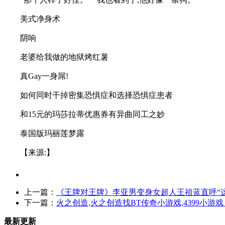
美式净身术
阴响
老婆给我做的地狱烤红薯
真Gay一身屌!
如何同时干掉密集恐惧症和选择恐惧症患者
和15元的玛莎拉蒂优惠券有异曲同工之妙
泰国版玛丽莲梦露
【来源:】
上一篇：
《王牌对王牌》李亚男变身女超人王祖蓝直呼“
下一篇：
火之创造,火之创造找BT传奇小游戏,4399小游戏 www
最新更新