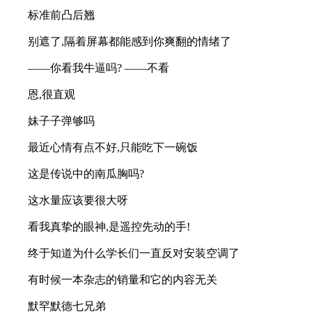
标准前凸后翘
别遮了,隔着屏幕都能感到你爽翻的情绪了
——你看我牛逼吗? ——不看
恩,很直观
妹子子弹够吗
最近心情有点不好,只能吃下一碗饭
这是传说中的南瓜胸吗?
这水量应该要很大呀
看我真挚的眼神,是遥控先动的手!
终于知道为什么学长们一直反对安装空调了
有时候一本杂志的销量和它的内容无关
默罕默德七兄弟