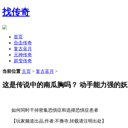
找传奇
首页
合击传奇
复古蓝月
元神传奇
超变传奇
当前位置
主页
>
复古蓝月
>
这是传说中的南瓜胸吗？ 动手能力强的妖
如何同时干掉密集恐惧症和选择恐惧症患者
【玩家频道出品,作者:不撸寺,转载请注明出处】