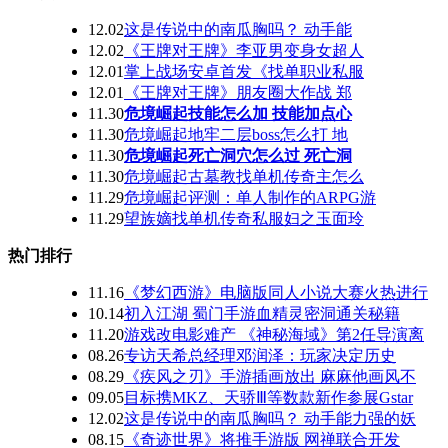
12.02
这是传说中的南瓜胸吗？ 动手能
12.02
《王牌对王牌》李亚男变身女超人
12.01
掌上战场安卓首发《找单职业私服
12.01
《王牌对王牌》朋友圈大作战 郑
11.30
危境崛起技能怎么加 技能加点心
11.30
危境崛起地牢二层boss怎么打 地
11.30
危境崛起死亡洞穴怎么过 死亡洞
11.30
危境崛起古墓教找单机传奇主怎么
11.29
危境崛起评测：单人制作的ARPG游
11.29
望族嫡找单机传奇私服妇之玉面玲
热门排行
11.16
《梦幻西游》电脑版同人小说大赛火热进行
10.14
初入江湖 蜀门手游血精灵密洞通关秘籍
11.20
游戏改电影难产 《神秘海域》第2任导演离
08.26
专访天希总经理邓润泽：玩家决定历史
08.29
《疾风之刃》手游插画放出 麻麻他画风不
09.05
目标携MKZ、天骄Ⅲ等数款新作参展Gstar
12.02
这是传说中的南瓜胸吗？ 动手能力强的妖
08.15
《奇迹世界》将推手游版 网禅联合开发