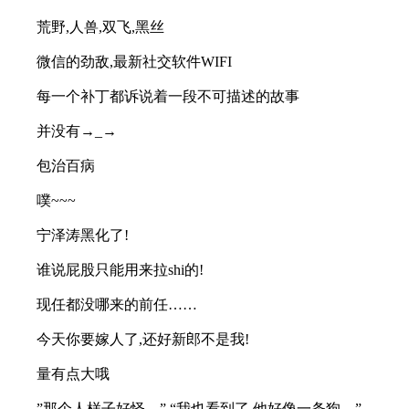
荒野,人兽,双飞,黑丝
微信的劲敌,最新社交软件WIFI
每一个补丁都诉说着一段不可描述的故事
并没有→_→
包治百病
噗~~~
宁泽涛黑化了!
谁说屁股只能用来拉shi的!
现任都没哪来的前任……
今天你要嫁人了,还好新郎不是我!
量有点大哦
”那个人样子好怪。” “我也看到了,他好像一条狗。”