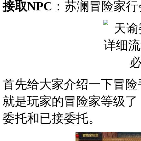
接取NPC
：苏澜冒险家行会会
首先给大家介绍一下冒险
就是玩家的冒险家等级了
委托和已接委托。