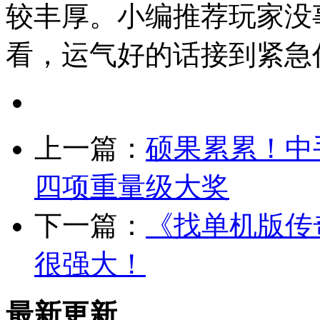
较丰厚。小编推荐玩家没
看，运气好的话接到紧急
上一篇：
硕果累累！中
四项重量级大奖
下一篇：
《找单机版传
很强大！
最新更新