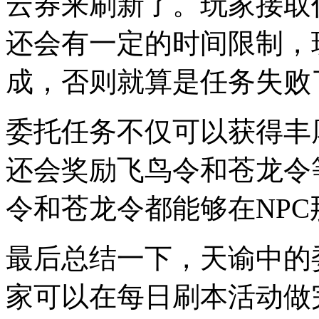
云券来刷新了。玩家接取
还会有一定的时间限制，
成，否则就算是任务失败
委托任务不仅可以获得丰
还会奖励飞鸟令和苍龙令
令和苍龙令都能够在NP
最后总结一下，天谕中的
家可以在每日刷本活动做